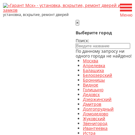
установка, вскрытие, ремонт дверей
Меню
×
Выберите город
Поиск:
По данному запросу ни
одного города не найдено!
Москва
Апрелевка
Балашиха
Белоозерский
Бронницы
Видное
Голицыно
Дедовск
Дзержинский
Дмитров
Долгопрудный
Домодедово
Жуковский
Звенигород
Ивантеевка
Истра