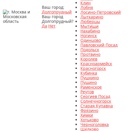
Клин
Ваш город:
Лобня
Долгопрудный
Лосино-Петровский
Ваш город
Лыткарино
Долгопрудный?
Люберцы
Да
Нет
Мытищи
Нахабино
Ногинск
Одинцово
Павловский Посад
Подольск
Протвино
Королев
Красноармейск
Красногорск
Кубинка
Пушкино
Пущино
Раменское
Реутов
Сергиев Посад
Солнечногорск
Старая Купавна
Фрязино
Химки
Хотьково
Черноголовка
Щелково