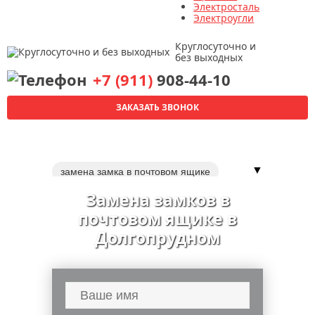
Электросталь
Электроугли
Круглосуточно и
без выходных
+7 (911)
908-44-10
ЗАКАЗАТЬ ЗВОНОК
▼
замена замка в почтовом ящике
вскрытие дверных замков
Замена замков в
перекодировка замков
замки
почтовом ящике в
замена
Долгопрудном