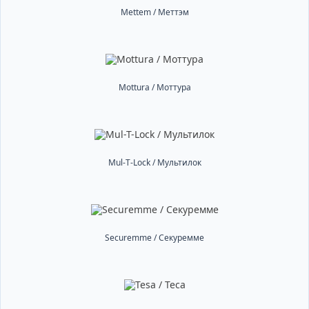
Mettem / Меттэм
Mottura / Моттура
Mul-T-Lock / Мультилок
Securemme / Секуремме