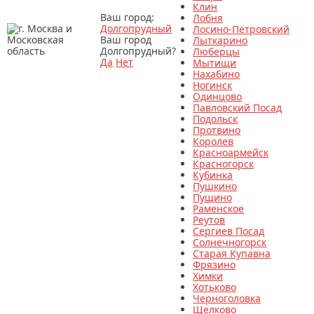
Клин
Ваш город:
Лобня
Долгопрудный
Лосино-Петровский
Ваш город
Лыткарино
Долгопрудный?
Люберцы
Да
Нет
Мытищи
Нахабино
Ногинск
Одинцово
Павловский Посад
Подольск
Протвино
Королев
Красноармейск
Красногорск
Кубинка
Пушкино
Пущино
Раменское
Реутов
Сергиев Посад
Солнечногорск
Старая Купавна
Фрязино
Химки
Хотьково
Черноголовка
Щелково