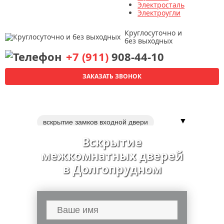
Электросталь
Электроугли
Круглосуточно и
без выходных
+7 (911)
908-44-10
ЗАКАЗАТЬ ЗВОНОК
▼
вскрытие замков входной двери
вскрытие металлических дверей
Вскрытие
вскрытие замка сейфа
межкомнатных дверей
вскрытие автомобилей
в Долгопрудном
вскрытие квартир
установка замка в межкомнатную дверь
ремонт входной металлической двери
двери
вскрытие замков дверей