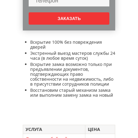
вскрытие железных дверей
вскрытие гаражей
вскрытие автомобилей
ремонт электронных замков
цены на услуги по установке
Вскрытие 100% без повреждения
электронных замков
дверей
Экстренный выезд мастеров службы 24
установка электронных замков в москве
часа (в любое время суток)
установка электронных замков aqara
Вскрытие замка возможно только при
предъявлении документов,
установка электронных замков philips
подтверждающих право
собственности на недвижимость, либо
электронные умные замки
в присутствии сотрудников полиции
электронные замки aqara
Восстановим старый механизм замка
или выполним замену замка на новый
электронные замки dircode
электронные замки sciener
электронные замки невидимки
электронные замки hogo
УСЛУГА
ЦЕНА
электронные замки philips