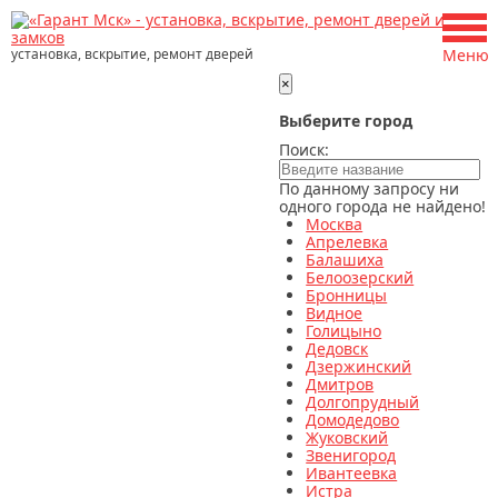
установка, вскрытие, ремонт дверей
Меню
×
Выберите город
Поиск:
По данному запросу ни
одного города не найдено!
Москва
Апрелевка
Балашиха
Белоозерский
Бронницы
Видное
Голицыно
Дедовск
Дзержинский
Дмитров
Долгопрудный
Домодедово
Жуковский
Звенигород
Ивантеевка
Истра