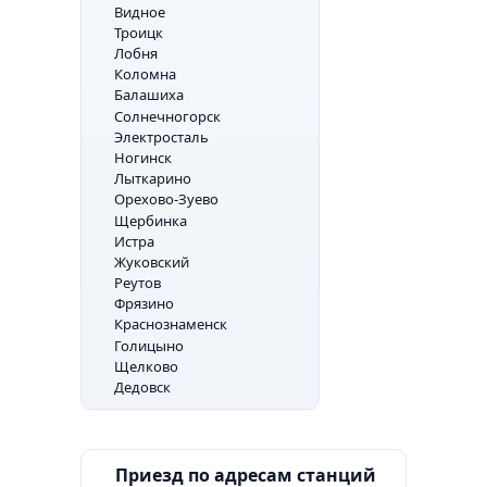
Видное
Троицк
Лобня
Коломна
Балашиха
Солнечногорск
Электросталь
Ногинск
Лыткарино
Орехово-Зуево
Щербинка
Истра
Жуковский
Реутов
Фрязино
Краснознаменск
Голицыно
Щелково
Дедовск
Приезд по адресам станций