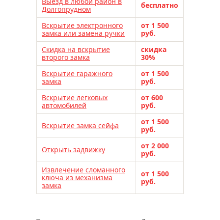
Выезд в любой район в
электронные замки lockin
бесплатно
Долгопрудном
электронные замки kaadas
Вскрытие электронного
от 1 500
электронные замки samsung
замка или замена ручки
руб.
электронные замки sanyo
Скидка на вскрытие
скидка
второго замка
30%
электронные замки armadillo
Вскрытие гаражного
электронные замки solity
от 1 500
замка
руб.
электронные замки novilock
Вскрытие легковых
от 600
электронные замки moorgen
автомобилей
руб.
электронные замки desi
от 1 500
Вскрытие замка сейфа
электронные замки biometric
руб.
электронные замки xiaomi
от 2 000
Открыть задвижку
руб.
установка замка
замена замка
Извлечение сломанного
перекодировка замков
от 1 500
ключа из механизма
руб.
замка