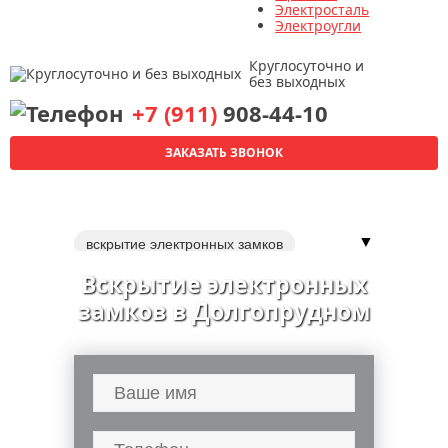
Электросталь
Электроугли
Круглосуточно и
без выходных
+7 (911)
908-44-10
ЗАКАЗАТЬ ЗВОНОК
▼
вскрытие электронных замков
вскрытие замков входной двери
Вскрытие электронных
вскрытие кодовых замков
замков в Долгопрудном
вскрытие цилиндровых замков
вскрытие навесных замков
вскрытие гаражных замков
вскрытие ригельных замков
вскрытие электронных сейфов