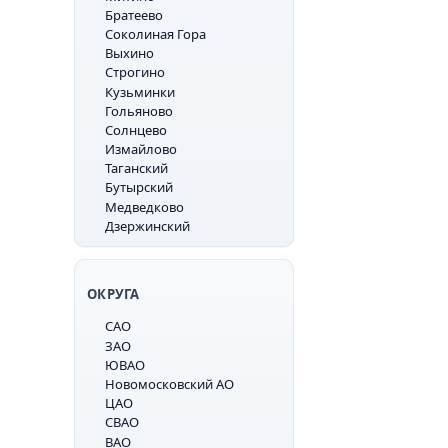
Братеево
Соколиная Гора
Выхино
Строгино
Кузьминки
Гольяново
Солнцево
Измайлово
Таганский
Бутырский
Медведково
Дзержинский
ОКРУГА
САО
ЗАО
ЮВАО
Новомосковский АО
ЦАО
СВАО
ВАО