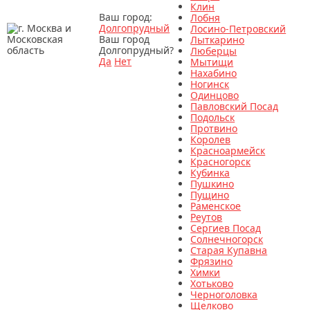
Клин
Ваш город:
Лобня
Долгопрудный
Лосино-Петровский
Ваш город
Лыткарино
Долгопрудный?
Люберцы
Да
Нет
Мытищи
Нахабино
Ногинск
Одинцово
Павловский Посад
Подольск
Протвино
Королев
Красноармейск
Красногорск
Кубинка
Пушкино
Пущино
Раменское
Реутов
Сергиев Посад
Солнечногорск
Старая Купавна
Фрязино
Химки
Хотьково
Черноголовка
Щелково