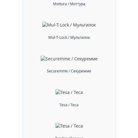
Mottura / Моттура
Mul-T-Lock / Мультилок
Securemme / Секуремме
Tesa / Теса